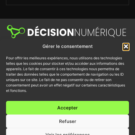
Gérer le consentement
Décision Numérique est un média dédié aux sujets de la cybersécurité,
du cloud, des infrastructures, des télécoms, de la digital workplace, du
Channel IT et de l’IA. Retrouvez des tribunes, des actualités produits,
Pour offrir les meilleures expériences, nous utilisons des technologies
des retours d'utilisateurs et bien d’autres actualités du numérique.
telles que les cookies pour stocker et/ou accéder aux informations des
appareils. Le fait de consentir à ces technologies nous permettra de
traiter des données telles que le comportement de navigation ou les ID
uniques sur ce site. Le fait de ne pas consentir ou de retirer son
Accueil
Politique de confidentialité
consentement peut avoir un effet négatif sur certaines caractéristiques
et fonctions.
Intelligence Artificielle
Mentions Légales
Cloud
CONTACTEZ-NOUS
Infrastructures / Télécoms
Accepter
Cybersécurité
Channel IT
Refuser
Workplace
Voir les préférences