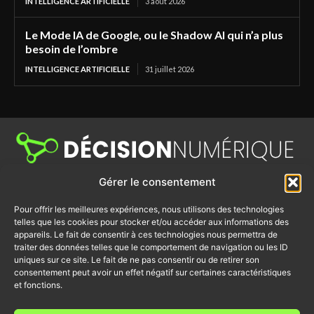
INTELLIGENCE ARTIFICIELLE
3 août 2026
Le Mode IA de Google, ou le Shadow AI qui n’a plus
besoin de l’ombre
INTELLIGENCE ARTIFICIELLE
31 juillet 2026
Gérer le consentement
Décision Numérique est un média dédié aux sujets de la cybersécurité,
du cloud, des infrastructures, des télécoms, de la digital workplace, du
Channel IT et de l’IA. Retrouvez des tribunes, des actualités produits,
Pour offrir les meilleures expériences, nous utilisons des technologies
des retours d'utilisateurs et bien d’autres actualités du numérique.
telles que les cookies pour stocker et/ou accéder aux informations des
appareils. Le fait de consentir à ces technologies nous permettra de
traiter des données telles que le comportement de navigation ou les ID
uniques sur ce site. Le fait de ne pas consentir ou de retirer son
Accueil
Politique de confidentialité
consentement peut avoir un effet négatif sur certaines caractéristiques
et fonctions.
Intelligence Artificielle
Mentions Légales
Cloud
CONTACTEZ-NOUS