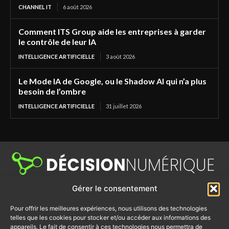
CHANNEL IT
6 août 2026
Comment ITS Group aide les entreprises à garder
le contrôle de leur IA
INTELLIGENCE ARTIFICIELLE
3 août 2026
Le Mode IA de Google, ou le Shadow AI qui n’a plus
besoin de l’ombre
INTELLIGENCE ARTIFICIELLE
31 juillet 2026
Gérer le consentement
Décision Numérique est un média dédié aux sujets de la cybersécurité,
du cloud, des infrastructures, des télécoms, de la digital workplace, du
Channel IT et de l’IA. Retrouvez des tribunes, des actualités produits,
Pour offrir les meilleures expériences, nous utilisons des technologies
des retours d'utilisateurs et bien d’autres actualités du numérique.
telles que les cookies pour stocker et/ou accéder aux informations des
appareils. Le fait de consentir à ces technologies nous permettra de